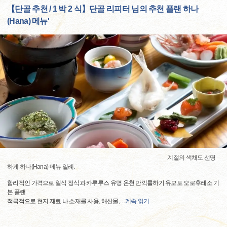
【단골 추천 / 1 박 2 식】단골 리피터 님의 추천 플랜 하나
(Hana) 메뉴'
계절의 색채도 선명
하게 하나(Hana) 메뉴 일례.
합리적인 가격으로 일식 정식과 카루루스 유명 온천 만끽를하기 유모토 오로후레소 기
본 플랜
적극적으로 현지 재료 나 소재를 사용, 해산물,
…
계속 읽기