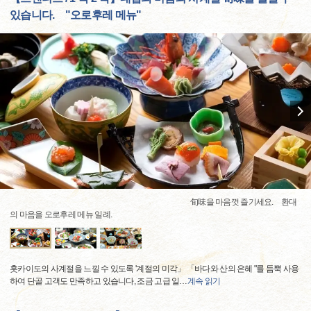
있습니다. "오로후레 메뉴"
旬味을 마음껏 즐기세요. 환대
의 마음을 오로후레 메뉴 일례.
홋카이도의 사계절을 느낄 수 있도록 '계절의 미각」 「바다와 산의 은혜 "를 듬뿍 사용
하여 단골 고객도 만족하고 있습니다, 조금 고급 일
…
계속 읽기