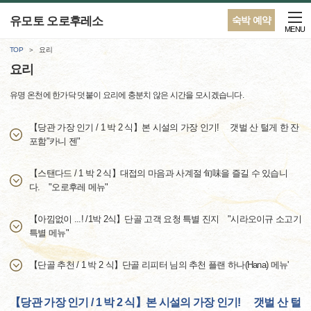
유모토 오로후레소
숙박 예약
MENU
TOP
요리
요리
유명 온천에 한가닥 덧붙이 요리에 충분치 않은 시간을 모시겠습니다.
【당관 가장 인기 / 1 박 2 식】본 시설의 가장 인기! 갯벌 산 털게 한 잔
포함"카니 젠"
【스탠다드 / 1 박 2 식】대접의 마음과 사계절 旬味을 즐길 수 있습니
다. "오로후레 메뉴"
【아낌없이 ...! /1박 2식】단골 고객 요청 특별 진지 "시라오이규 소고기
특별 메뉴"
【단골 추천 / 1 박 2 식】단골 리피터 님의 추천 플랜 하나(Hana) 메뉴'
【당관 가장 인기 / 1 박 2 식】본 시설의 가장 인기! 갯벌 산 털