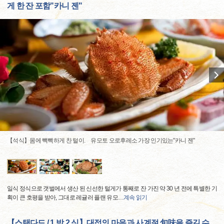
게 한 잔 포함"카니 젠"
【석식】몸에 빽빽하게 찬 털이. 유모토 오로후레소 가장 인기있는"카니 젠"
일식 정식으로 갯벌에서 생산 된 신선한 털게가 통째로 잔 가진 약 30 년 전에 특별한 기
획이 큰 호평을 받아, 그대로 레귤러 플랜 유모
…
계속 읽기
【스탠다드 / 1 박 2 식】대접의 마음과 사계절 旬味을 즐길 수